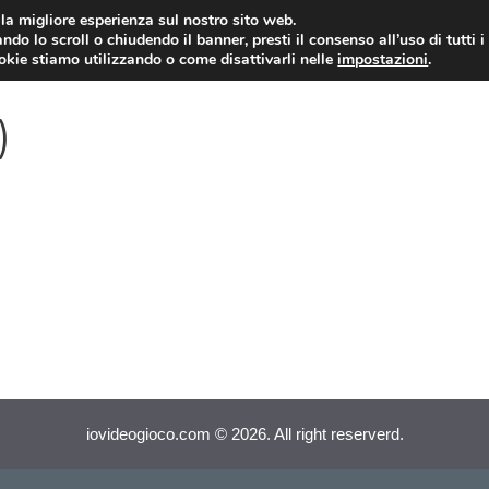
i la migliore esperienza sul nostro sito web.
ndo lo scroll o chiudendo il banner, presti il consenso all’uso di tutti i
VIDEOGIOCHI NEWS
RECEN
ookie stiamo utilizzando o come disattivarli nelle
impostazioni
.
)
iovideogioco.com © 2026. All right reserverd.