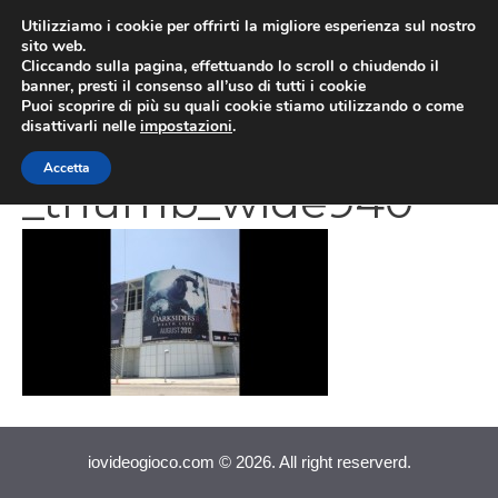
Vai
Utilizziamo i cookie per offrirti la migliore esperienza sul nostro
al
sito web.
MEN
Cliccando sulla pagina, effettuando lo scroll o chiudendo il
contenuto
banner, presti il consenso all’uso di tutti i cookie
Puoi scoprire di più su quali cookie stiamo utilizzando o come
disattivarli nelle
impostazioni
.
screenshot_283788
Accetta
_thumb_wide940
iovideogioco.com © 2026. All right reserverd.