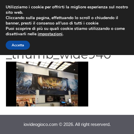
Vai
Utilizziamo i cookie per offrirti la migliore esperienza sul nostro
al
sito web.
MEN
Cliccando sulla pagina, effettuando lo scroll o chiudendo il
contenuto
banner, presti il consenso all’uso di tutti i cookie
Puoi scoprire di più su quali cookie stiamo utilizzando o come
disattivarli nelle
impostazioni
.
screenshot_283780
Accetta
_thumb_wide940
iovideogioco.com © 2026. All right reserverd.