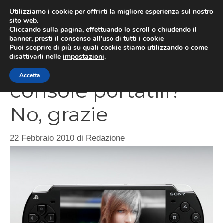
Vai
Utilizziamo i cookie per offrirti la migliore esperienza sul nostro
al
sito web.
MEN
Cliccando sulla pagina, effettuando lo scroll o chiudendo il
contenuto
banner, presti il consenso all’uso di tutti i cookie
Puoi scoprire di più su quali cookie stiamo utilizzando o come
disattivarli nelle
impostazioni
.
Final Fantasy XIII su
Accetta
console portatili?
No, grazie
22 Febbraio 2010
di
Redazione