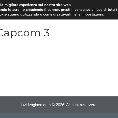
i la migliore esperienza sul nostro sito web.
ndo lo scroll o chiudendo il banner, presti il consenso all’uso di tutti i
VIDEOGIOCHI NEWS
RECEN
ookie stiamo utilizzando o come disattivarli nelle
impostazioni
.
 Capcom 3
iovideogioco.com © 2026. All right reserverd.