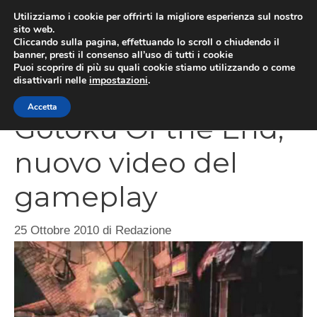
Vai
Utilizziamo i cookie per offrirti la migliore esperienza sul nostro
al
sito web.
MEN
Cliccando sulla pagina, effettuando lo scroll o chiudendo il
contenuto
banner, presti il consenso all’uso di tutti i cookie
Puoi scoprire di più su quali cookie stiamo utilizzando o come
disattivarli nelle
impostazioni
.
Yakuza 5: Ryu ga
Accetta
Gotoku Of the End,
nuovo video del
gameplay
25 Ottobre 2010
di
Redazione