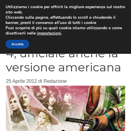
Vai
Utilizziamo i cookie per offrirti la migliore esperienza sul nostro
al
sito web.
MEN
Cliccando sulla pagina, effettuando lo scroll o chiudendo il
contenuto
banner, presti il consenso all’uso di tutti i cookie
Puoi scoprire di più su quali cookie stiamo utilizzando o come
disattivarli nelle
impostazioni
.
Way of the Samurai
Accetta
4, ufficiale anche la
versione americana
25 Aprile 2012
di
Redazione