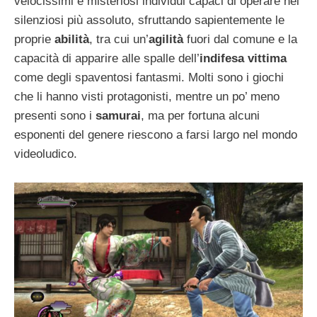
velocissimi e misteriosi individui capaci di operare nel
silenziosi più assoluto, sfruttando sapientemente le
proprie
abilità
, tra cui un’
agilità
fuori dal comune e la
capacità di apparire alle spalle dell’
indifesa vittima
come degli spaventosi fantasmi. Molti sono i giochi
che li hanno visti protagonisti, mentre un po’ meno
presenti sono i
samurai
, ma per fortuna alcuni
esponenti del genere riescono a farsi largo nel mondo
videoludico.