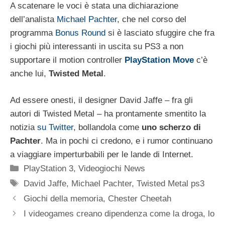
A scatenare le voci è stata una dichiarazione
dell’analista
Michael Pachter
, che nel corso del
programma
Bonus Round
si è lasciato sfuggire che fra
i giochi più interessanti in uscita su PS3 a non
supportare il motion controller
PlayStation Move
c’è
anche lui,
Twisted Metal
.
Ad essere onesti, il designer David Jaffe – fra gli
autori di Twisted Metal – ha prontamente smentito la
notizia
su Twitter
, bollandola come
uno scherzo di
Pachter
. Ma in pochi ci credono, e i rumor continuano
a viaggiare imperturbabili per le lande di Internet.
Categorie
PlayStation 3
,
Videogiochi News
Tag
David Jaffe
,
Michael Pachter
,
Twisted Metal ps3
Giochi della memoria, Chester Cheetah
I videogames creano dipendenza come la droga, lo