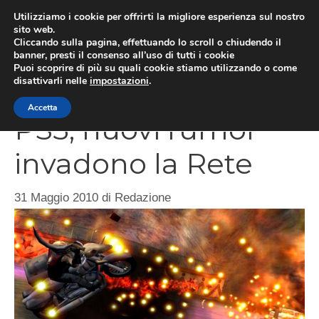
Vai
Utilizziamo i cookie per offrirti la migliore esperienza sul nostro
al
sito web.
MEN
Cliccando sulla pagina, effettuando lo scroll o chiudendo il
contenuto
banner, presti il consenso all’uso di tutti i cookie
Puoi scoprire di più su quali cookie stiamo utilizzando o come
disattivarli nelle
impostazioni
.
Twisted Metal per
Accetta
PS3, nuovi rumor
invadono la Rete
31 Maggio 2010
di
Redazione