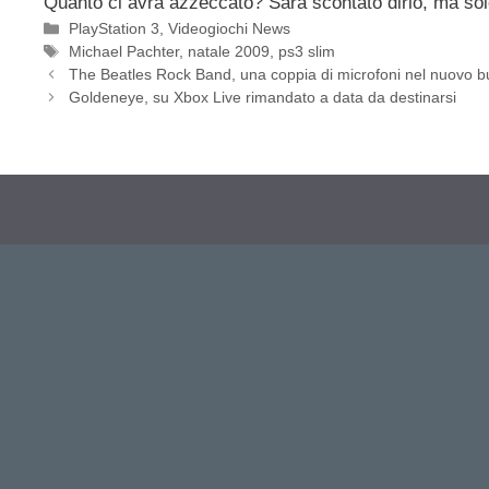
Quanto ci avrà azzeccato? Sarà scontato dirlo, ma sol
Categorie
PlayStation 3
,
Videogiochi News
Tag
Michael Pachter
,
natale 2009
,
ps3 slim
The Beatles Rock Band, una coppia di microfoni nel nuovo b
Goldeneye, su Xbox Live rimandato a data da destinarsi