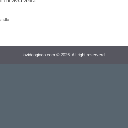
o chi vivrà vedrà.
undle
iovideogioco.com © 2026. All right reserverd.