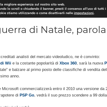
i la migliore esperienza sul nostro sito web.
ndo lo scroll o chiudendo il banner, presti il consenso all’uso di tutti i
VIDEOGIOCHI NEWS
RECEN
ookie stiamo utilizzando o come disattivarli nelle
impostazioni
.
uerra di Natale, parola
ccreditati analisti del mercato videoludico, ne è convinto:
 di Wii
e la costante popolarità di
Xbox 360
, sarà la nuova
P
ale” e balzare al primo posto delle classifiche di vendita del
ssimo anno.
e Microsoft commercializzerà entro il 2010 una versione da
trapotere di
PSP Go
, vedrà il suo prezzo scendere a 99 dollar