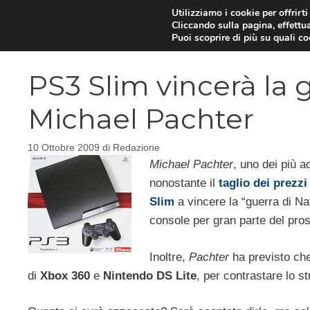
Vai
Utilizziamo i cookie per offrirt
Cliccando sulla pagina, effettua
al
Puoi scoprire di più su quali c
contenuto
PS3 Slim vincerà la g
Michael Pachter
10 Ottobre 2009
di
Redazione
Michael Pachter
, uno dei più a
nonostante il
taglio dei prezzi
Slim
a vincere la “guerra di Nat
console per gran parte del pro
Inoltre,
Pachter
ha previsto ch
di
Xbox 360
e
Nintendo DS
Lite
, per contrastare lo s