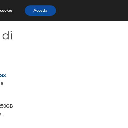
 cookie
Accetta
SIONI
TRAILER GIOCHI
TRUCCHI
 di
S3
le
 250GB
i.