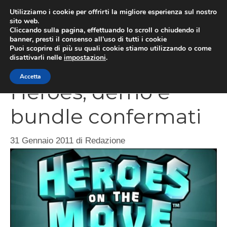
Vai
Utilizziamo i cookie per offrirti la migliore esperienza sul nostro
al
sito web.
MEN
Cliccando sulla pagina, effettuando lo scroll o chiudendo il
contenuto
banner, presti il consenso all’uso di tutti i cookie
Puoi scoprire di più su quali cookie stiamo utilizzando o come
disattivarli nelle
impostazioni
.
PlayStation Move
Accetta
Heroes, demo e
bundle confermati
31 Gennaio 2011
di
Redazione