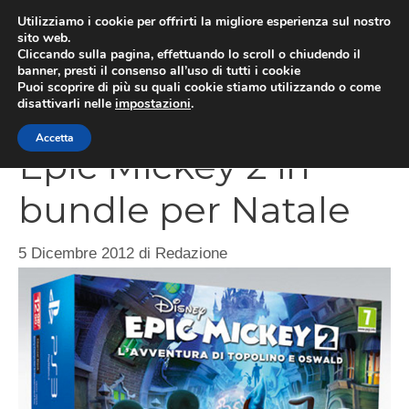
Vai
Utilizziamo i cookie per offrirti la migliore esperienza sul nostro
al
sito web.
MEN
Cliccando sulla pagina, effettuando lo scroll o chiudendo il
contenuto
banner, presti il consenso all’uso di tutti i cookie
Puoi scoprire di più su quali cookie stiamo utilizzando o come
disattivarli nelle
impostazioni
.
PlayStation 3 con
Accetta
Epic Mickey 2 in
bundle per Natale
5 Dicembre 2012
di
Redazione