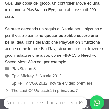
GB), una copia del gioco, un controller Move ed una
telecamera PlayStation Eye, tutto al prezzo di 299
euro.
Se state cercando un regalo di Natale per il nipotino o
per il vostro bambino
questa potrebbe essere una
bella idea
, considerando che PlayStation 3 funziona
anche come lettore Blu-Ray, sicuramente poi troveretr
giochi adatti anche a voi, come FIFA 13 o Need For
Speed Most Wanted, per esempio.
Categorie
PlayStation 3
Tag
Epic Mickey 2
,
Natale 2012
Spike TV VGA 2012, novità e video premiere
The Last Of Us uscirà in primavera?
Vuoi pubblicare sul nostro network?
iovideogioco.com © 2026. All right reserverd.