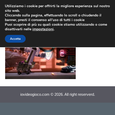
Vai
Utilizziamo i cookie per offrirti la migliore esperienza sul nostro
al
sito web.
MEN
Cliccando sulla pagina, effettuando lo scroll o chiudendo il
contenuto
banner, presti il consenso all’uso di tutti i cookie
Puoi scoprire di più su quali cookie stiamo utilizzando o come
disattivarli nelle
impostazioni
.
LBP 2
Accetta
iovideogioco.com © 2026. All right reserverd.