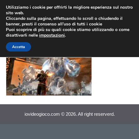
Vai
Utilizziamo i cookie per offrirti la migliore esperienza sul nostro
al
sito web.
MEN
Cliccando sulla pagina, effettuando lo scroll o chiudendo il
contenuto
banner, presti il consenso all’uso di tutti i cookie
Puoi scoprire di più su quali cookie stiamo utilizzando o come
disattivarli nelle
impostazioni
.
inFamous 2 poteri
Accetta
iovideogioco.com © 2026. All right reserverd.