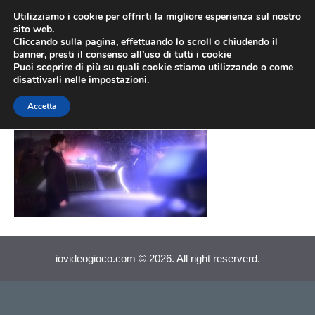
Vai
Utilizziamo i cookie per offrirti la migliore esperienza sul nostro
al
sito web.
MEN
Cliccando sulla pagina, effettuando lo scroll o chiudendo il
contenuto
banner, presti il consenso all’uso di tutti i cookie
Puoi scoprire di più su quali cookie stiamo utilizzando o come
disattivarli nelle
impostazioni
.
Heavy Rain (013)
Accetta
iovideogioco.com © 2026. All right reserverd.