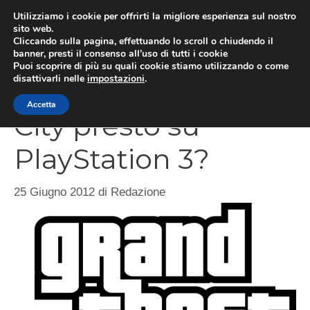
Vai
Utilizziamo i cookie per offrirti la migliore esperienza sul nostro
al
sito web.
MEN
Cliccando sulla pagina, effettuando lo scroll o chiudendo il
contenuto
banner, presti il consenso all’uso di tutti i cookie
Puoi scoprire di più su quali cookie stiamo utilizzando o come
disattivarli nelle
impostazioni
.
GTA 3 e GTA Vice
Accetta
City presto su
PlayStation 3?
25 Giugno 2012
di
Redazione