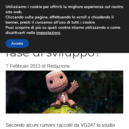
Vai
Utilizziamo i cookie per offrirti la migliore esperienza sul nostro
al
sito web.
MEN
Cliccando sulla pagina, effettuando lo scroll o chiudendo il
contenuto
banner, presti il consenso all’uso di tutti i cookie
Puoi scoprire di più su quali cookie stiamo utilizzando o come
disattivarli nelle
impostazioni
.
LittleBigPlanet 3 in
Accetta
fase di sviluppo?
7 Febbraio 2013
di
Redazione
Secondo alcuni rumors raccolti da VG247 lo studio