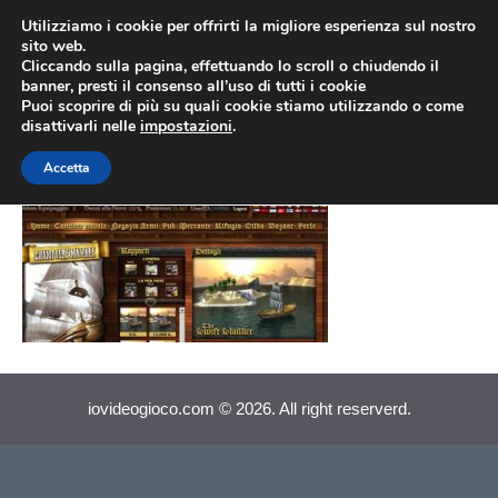
Vai
Utilizziamo i cookie per offrirti la migliore esperienza sul nostro
al
sito web.
MEN
Cliccando sulla pagina, effettuando lo scroll o chiudendo il
contenuto
banner, presti il consenso all’uso di tutti i cookie
Puoi scoprire di più su quali cookie stiamo utilizzando o come
disattivarli nelle
impostazioni
.
Seafight (008)
Accetta
iovideogioco.com © 2026. All right reserverd.