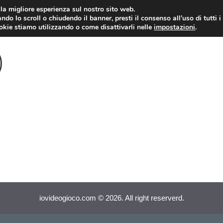
i la migliore esperienza sul nostro sito web.
ndo lo scroll o chiudendo il banner, presti il consenso all’uso di tutti i
VIDEOGIOCHI NEWS
RECEN
ookie stiamo utilizzando o come disattivarli nelle
impostazioni
.
)
iovideogioco.com © 2026. All right reserverd.