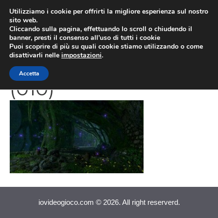
Vai
Utilizziamo i cookie per offrirti la migliore esperienza sul nostro
al
sito web.
MEN
Cliccando sulla pagina, effettuando lo scroll o chiudendo il
contenuto
banner, presti il consenso all’uso di tutti i cookie
Puoi scoprire di più su quali cookie stiamo utilizzando o come
disattivarli nelle
impostazioni
.
Final Fantasy 14
Accetta
(010)
iovideogioco.com © 2026. All right reserverd.