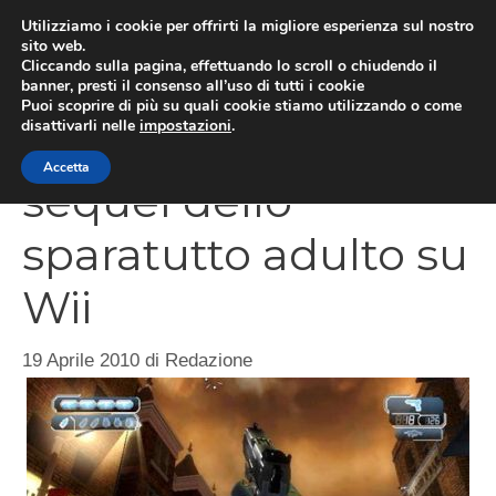
Vai
Utilizziamo i cookie per offrirti la migliore esperienza sul nostro
al
sito web.
MEN
Cliccando sulla pagina, effettuando lo scroll o chiudendo il
contenuto
banner, presti il consenso all’uso di tutti i cookie
Puoi scoprire di più su quali cookie stiamo utilizzando o come
disattivarli nelle
impostazioni
.
The Conduit 2, il
Accetta
sequel dello
sparatutto adulto su
Wii
19 Aprile 2010
di
Redazione