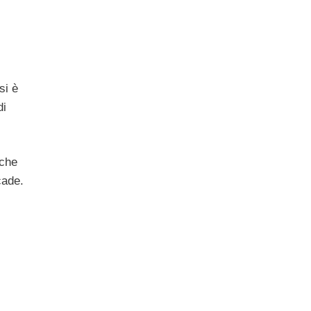
si è
di
 che
cade.