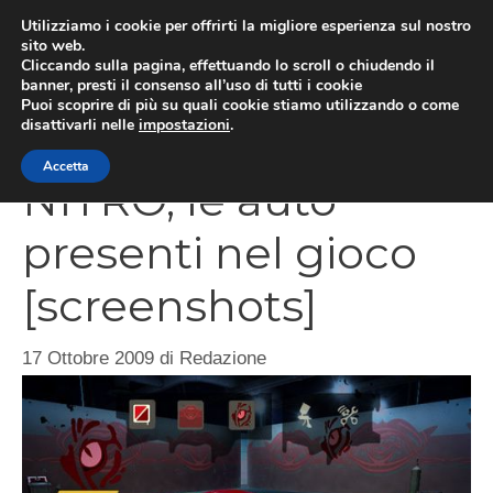
Vai
Utilizziamo i cookie per offrirti la migliore esperienza sul nostro
al
sito web.
MEN
Cliccando sulla pagina, effettuando lo scroll o chiudendo il
contenuto
banner, presti il consenso all’uso di tutti i cookie
Puoi scoprire di più su quali cookie stiamo utilizzando o come
disattivarli nelle
impostazioni
.
Need For Speed:
Accetta
NITRO, le auto
presenti nel gioco
[screenshots]
17 Ottobre 2009
di
Redazione