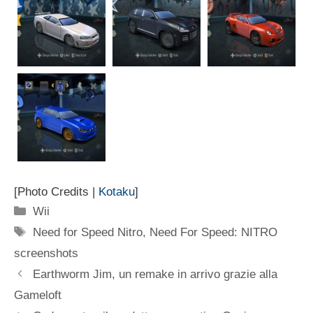
[Photo Credits |
Kotaku
]
Categorie
Wii
Tag
Need for Speed Nitro
,
Need For Speed: NITRO
screenshots
Earthworm Jim, un remake in arrivo grazie alla
Gameloft