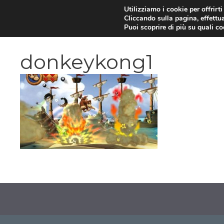
Vai
Utilizziamo i cookie per offrirt
Cliccando sulla pagina, effettua
al
Puoi scoprire di più su quali c
contenuto
donkeykong1