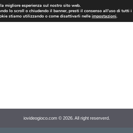
i la migliore esperienza sul nostro sito web.
ndo lo scroll o chiudendo il banner, presti il consenso all’uso di tutti i
VIDEOGIOCHI NEWS
RECEN
ookie stiamo utilizzando o come disattivarli nelle
impostazioni
.
iovideogioco.com © 2026. All right reserverd.