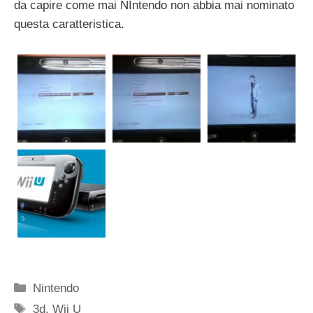
da capire come mai NIntendo non abbia mai nominato
questa caratteristica.
Categorie
Nintendo
Tag
3d
,
Wii U