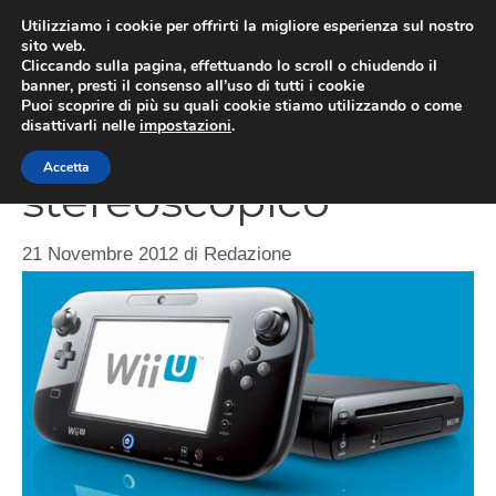
Vai
Utilizziamo i cookie per offrirti la migliore esperienza sul nostro
al
sito web.
MEN
Cliccando sulla pagina, effettuando lo scroll o chiudendo il
contenuto
banner, presti il consenso all’uso di tutti i cookie
Puoi scoprire di più su quali cookie stiamo utilizzando o come
disattivarli nelle
impostazioni
.
Wii U supporta il 3D
Accetta
stereoscopico
21 Novembre 2012
di
Redazione