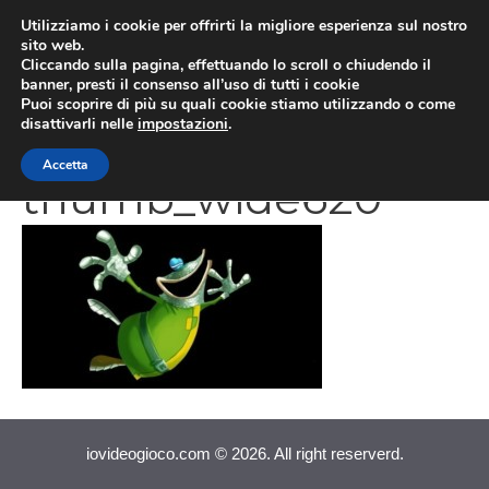
Vai
Utilizziamo i cookie per offrirti la migliore esperienza sul nostro
al
sito web.
MEN
Cliccando sulla pagina, effettuando lo scroll o chiudendo il
contenuto
banner, presti il consenso all’uso di tutti i cookie
Puoi scoprire di più su quali cookie stiamo utilizzando o come
disattivarli nelle
impostazioni
.
screenshot_293651_
Accetta
thumb_wide620
iovideogioco.com © 2026. All right reserverd.