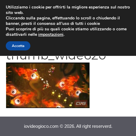
Vai
Utilizziamo i cookie per offrirti la migliore esperienza sul nostro
al
sito web.
MEN
Cliccando sulla pagina, effettuando lo scroll o chiudendo il
contenuto
banner, presti il consenso all’uso di tutti i cookie
Puoi scoprire di più su quali cookie stiamo utilizzando o come
disattivarli nelle
impostazioni
.
screenshot_293647_
Accetta
thumb_wide620
iovideogioco.com © 2026. All right reserverd.