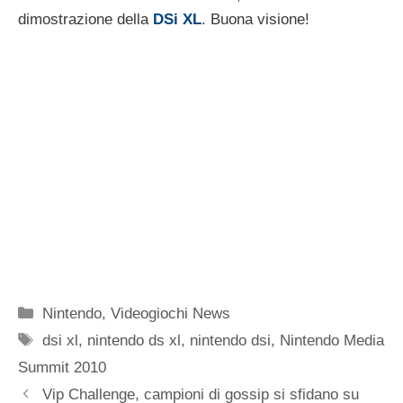
dimostrazione della
DSi XL
. Buona visione!
Categorie
Nintendo
,
Videogiochi News
Tag
dsi xl
,
nintendo ds xl
,
nintendo dsi
,
Nintendo Media
Summit 2010
Vip Challenge, campioni di gossip si sfidano su