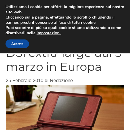
Vai
Utilizziamo i cookie per offrirti la migliore esperienza sul nostro
al
sito web.
MEN
Cliccando sulla pagina, effettuando lo scroll o chiudendo il
contenuto
banner, presti il consenso all’uso di tutti i cookie
Puoi scoprire di più su quali cookie stiamo utilizzando o come
disattivarli nelle
impostazioni
.
Nintendo DSi XL, la
Accetta
DSi extra-large dal 5
marzo in Europa
25 Febbraio 2010
di
Redazione