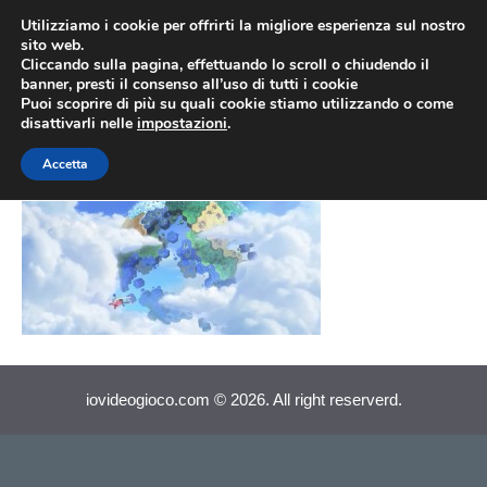
Vai
Utilizziamo i cookie per offrirti la migliore esperienza sul nostro
al
sito web.
MEN
Cliccando sulla pagina, effettuando lo scroll o chiudendo il
contenuto
banner, presti il consenso all’uso di tutti i cookie
Puoi scoprire di più su quali cookie stiamo utilizzando o come
disattivarli nelle
impostazioni
.
Sonic Wii U 3DS
Accetta
iovideogioco.com © 2026. All right reserverd.