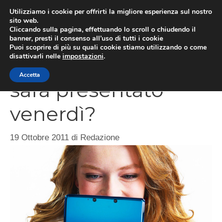
Vai
Utilizziamo i cookie per offrirti la migliore esperienza sul nostro
al
sito web.
MEN
Cliccando sulla pagina, effettuando lo scroll o chiudendo il
contenuto
banner, presti il consenso all’uso di tutti i cookie
Puoi scoprire di più su quali cookie stiamo utilizzando o come
disattivarli nelle
impostazioni
.
Nintendo 3DS Lite
Accetta
sarà presentato
venerdì?
19 Ottobre 2011
di
Redazione