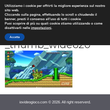
Vai
Utilizziamo i cookie per offrirti la migliore esperienza sul nostro
al
sito web.
MEN
Cliccando sulla pagina, effettuando lo scroll o chiudendo il
contenuto
banner, presti il consenso all’uso di tutti i cookie
Puoi scoprire di più su quali cookie stiamo utilizzando o come
disattivarli nelle
impostazioni
.
screenshot_290040
Accetta
_thumb_wide620
iovideogioco.com © 2026. All right reserverd.