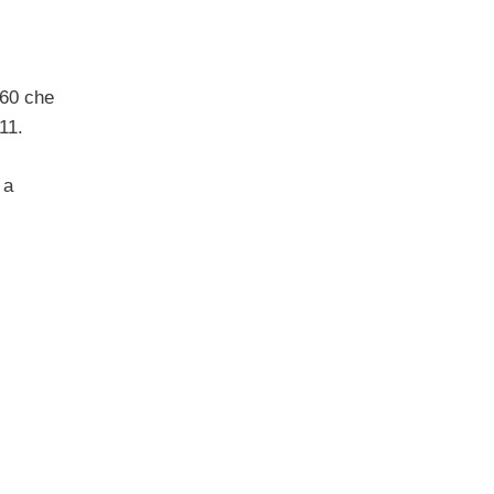
360 che
11.
 a