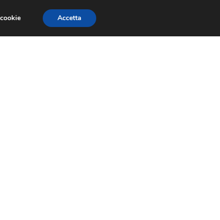
 cookie
Accetta
SIONI
TRAILER GIOCHI
TRUCCHI