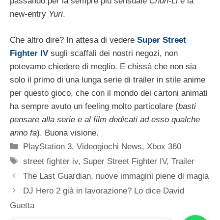
passando per la sempre più sensuale
Chun-Li
e la
new-entry
Yuri
.
Che altro dire? In attesa di vedere
Super Street
Fighter IV
sugli scaffali dei nostri negozi, non
potevamo chiedere di meglio. E chissà che non sia
solo il primo di una lunga serie di trailer in stile anime
per questo gioco, che con il mondo dei cartoni animati
ha sempre avuto un feeling molto particolare (
basti
pensare alla serie e al film dedicati ad esso qualche
anno fa
). Buona visione.
Categorie
PlayStation 3
,
Videogiochi News
,
Xbox 360
Tag
street fighter iv
,
Super Street Fighter IV
,
Trailer
The Last Guardian, nuove immagini piene di magia
DJ Hero 2 già in lavorazione? Lo dice David
Guetta