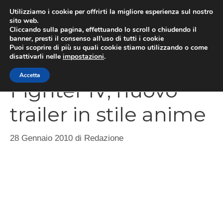
Vai
Utilizziamo i cookie per offrirti la migliore esperienza sul nostro
al
sito web.
MEN
Cliccando sulla pagina, effettuando lo scroll o chiudendo il
contenuto
banner, presti il consenso all’uso di tutti i cookie
Puoi scoprire di più su quali cookie stiamo utilizzando o come
disattivarli nelle
impostazioni
.
Super Street
Accetta
Fighter IV, nuovo
trailer in stile anime
28 Gennaio 2010
di
Redazione