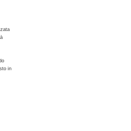
i
nzata
tà
do
sto in