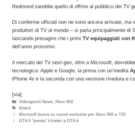
Redmond sarebbe quello di offrire al pubblico dei TV ge
Di conferme ufficiali non ne sono ancora arrivate, ma s
produttori di TV al mondo – si parla principalmente di 
lasciando presagire che i primi
TV equipaggiati con K
dell’anno prossimo.
Il mercato dei TV next-gen, oltre a Microsoft, dovrebb
tecnologico: Apple e Google, la prima con un’inedita
A
iPhone 4s e la seconda con una versione riveduta e cor
[
via
]
Categorie
Videogiochi News
,
Xbox 360
Tag
Kinect
Microsoft lavora su nuove esclusive per Xbox 360 e 720
GTA 5 “presta” il trailer a GTA 4