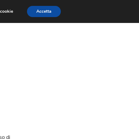
 cookie
Accetta
SIONI
TRAILER GIOCHI
TRUCCHI
i
so di