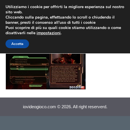
Vai
Utilizziamo i cookie per offrirti la migliore esperienza sul nostro
al
sito web.
MEN
Cliccando sulla pagina, effettuando lo scroll o chiudendo il
contenuto
banner, presti il consenso all’uso di tutti i cookie
Puoi scoprire di più su quali cookie stiamo utilizzando o come
disattivarli nelle
impostazioni
.
Mass Effect 2 (002)
Accetta
iovideogioco.com © 2026. All right reserverd.