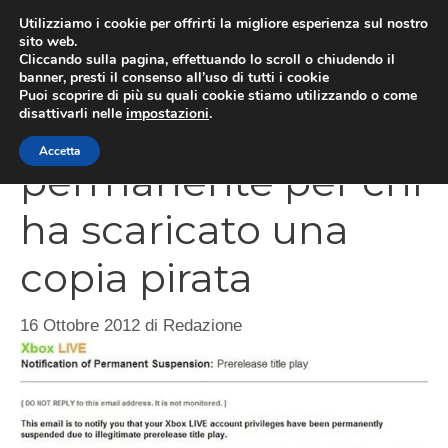
Vai
Utilizziamo i cookie per offrirti la migliore esperienza sul nostro
al
sito web.
MEN
Cliccando sulla pagina, effettuando lo scroll o chiudendo il
contenuto
banner, presti il consenso all’uso di tutti i cookie
Puoi scoprire di più su quali cookie stiamo utilizzando o come
disattivarli nelle
impostazioni
.
Halo 4, ban
Accetta
permanente per chi
ha scaricato una
copia pirata
16 Ottobre 2012
di
Redazione