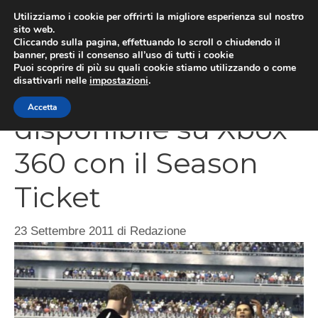
Vai
Utilizziamo i cookie per offrirti la migliore esperienza sul nostro
al
sito web.
MEN
Cliccando sulla pagina, effettuando lo scroll o chiudendo il
contenuto
banner, presti il consenso all’uso di tutti i cookie
Puoi scoprire di più su quali cookie stiamo utilizzando o come
disattivarli nelle
impostazioni
.
FIFA 12 domani
Accetta
disponibile su Xbox
360 con il Season
Ticket
23 Settembre 2011
di
Redazione