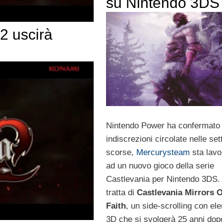
su Nintendo 3DS
2 uscirà
Nintendo Power ha confermato 
indiscrezioni circolate nelle se
scorse,
Mercurysteam
sta lav
ad un nuovo gioco della serie
Castlevania per Nintendo 3DS.
tratta di
Castlevania Mirrors O
Faith
, un side-scrolling con el
3D che si svolgerà 25 anni dopo