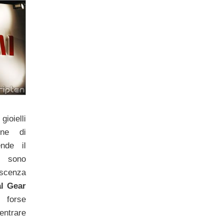
ioielli
one di
nde il
sono
cenza
l Gear
 forse
trare