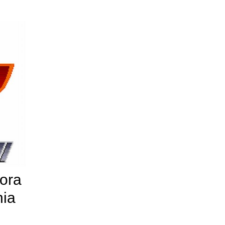
ora
ia