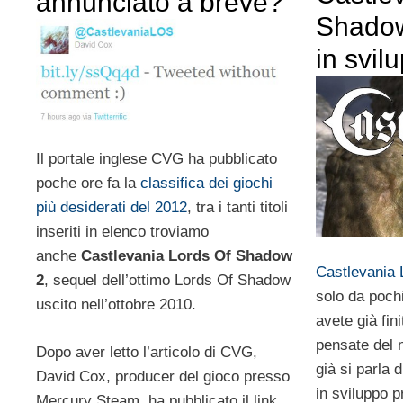
annunciato a breve?
Shadow
in svil
Il portale inglese CVG ha pubblicato
poche ore fa la
classifica dei giochi
più desiderati del 2012
, tra i tanti titoli
inseriti in elenco troviamo
anche
Castlevania Lords Of Shadow
Castlevania 
2
, sequel dell’ottimo Lords Of Shadow
solo da pochi
uscito nell’ottobre 2010.
avete già fin
pensate del 
Dopo aver letto l’articolo di CVG,
già si parla 
David Cox, producer del gioco presso
in sviluppo p
Mercury Steam, ha pubblicato il link