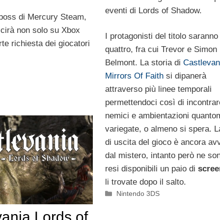
eventi di Lords of Shadow.
, boss di Mercury Steam,
cirà non solo su Xbox
I protagonisti del titolo saranno
rte richiesta dei giocatori
quattro, fra cui Trevor e Simon
Belmont. La storia di
Castlevan
Mirrors Of Faith
si dipanerà
attraverso più linee temporali
permettendoci così di incontrar
nemici e ambientazioni quanto
variegate, o almeno si spera. L
di uscita del gioco è ancora av
dal mistero, intanto però ne son
resi disponibili un paio di
scree
li trovate dopo il salto.
Categorie
Nintendo 3DS
ania Lords of