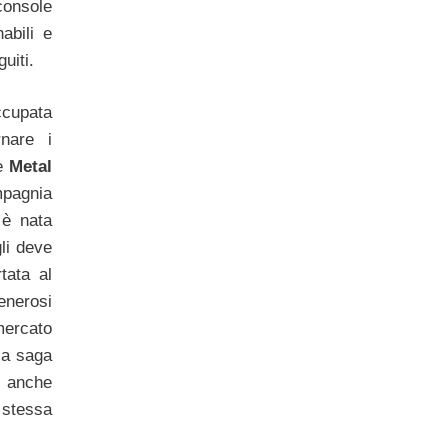
console
abili e
guiti.
ccupata
nare i
le
Metal
mpagnia
 è nata
li deve
tata al
nerosi
mercato
la saga
o anche
 stessa