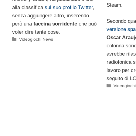
Steam.
alla classifica
sul suo profilo Twitter
,
senza aggiungere altro, inserendo
Secondo quan
però una
faccina sorridente
che può
versione spa
voler dire tante cose.
Oscar Arauj
Categorie
Videogiochi News
colonna sono
avrebbe rilas
radiofonica 
lavoro per c
seguito di L
Categorie
Videogioch