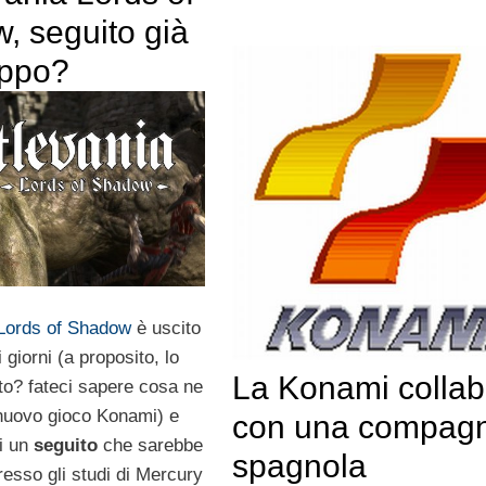
, seguito già
uppo?
Lords of Shadow
è uscito
 giorni (a proposito, lo
La Konami collab
ito? fateci sapere cosa ne
nuovo gioco Konami) e
con una compagn
di un
seguito
che sarebbe
spagnola
resso gli studi di Mercury