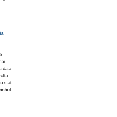
ia
e
mai
a data
volta
o stati
nshot
: