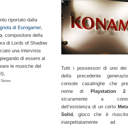
to riportato dalla
gnola di Eurogamer
,
o
, compositore della
ra di Lords of Shadow
ciato una intervista
spiegando di essere al
reare le musiche del
Tutti i possessori di uno dei g
OS.
della precedente generazi
i News
console casalinghe che pre
nome di
Playstation 2
sicuramente a conos
dell’esistenza di un certo
Meta
Solid
, gioco che è riuscito
inaspettatamente ad en