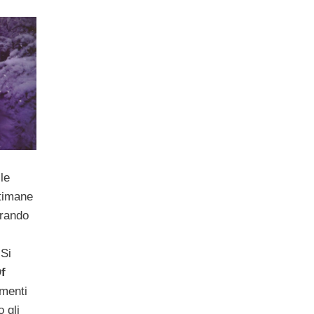
le
ttimane
orando
 Si
f
ementi
 gli