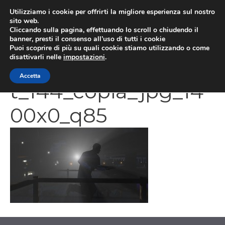
Vai
Utilizziamo i cookie per offrirti la migliore esperienza sul nostro
al
sito web.
MEN
Cliccando sulla pagina, effettuando lo scroll o chiudendo il
contenuto
banner, presti il consenso all’uso di tutti i cookie
Puoi scoprire di più su quali cookie stiamo utilizzando o come
disattivarli nelle
impostazioni
.
rsg_gtav_screensho
Accetta
t_144_copia_jpg_14
00x0_q85