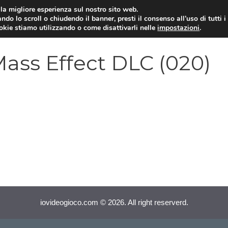
i la migliore esperienza sul nostro sito web.
ndo lo scroll o chiudendo il banner, presti il consenso all’uso di tutti i
VIDEOGIOCHI NEWS
RECEN
ookie stiamo utilizzando o come disattivarli nelle
impostazioni
.
 Mass Effect DLC (020)
iovideogioco.com © 2026. All right reserverd.