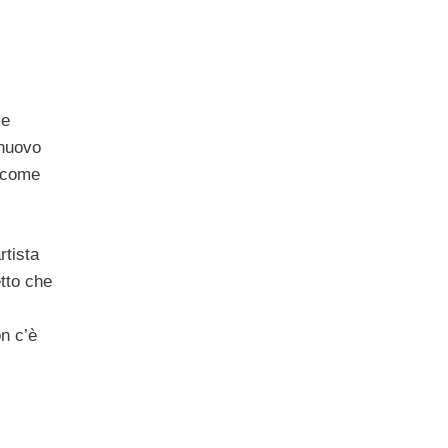
 e
 nuovo
o come
rtista
tto che
on c’è