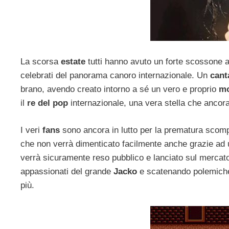
La scorsa
estate
tutti hanno avuto un forte scossone al
celebrati del panorama canoro internazionale. Un
cant
brano, avendo creato intorno a sé un vero e proprio
m
il
re del pop
internazionale, una vera stella che ancora 
I veri
fans
sono ancora in lutto per la prematura sco
che non verrà dimenticato facilmente anche grazie ad 
verrà sicuramente reso pubblico e lanciato sul merca
appassionati del grande
Jacko
e scatenando polemiche 
più.